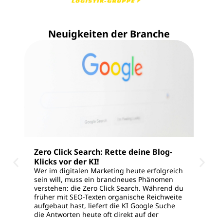
Neuigkeiten der Branche
Zero Click Search: Rette deine Blog-
Sea
Klicks vor der KI!
tra
Wer im digitalen Marketing heute erfolgreich
org
sein will, muss ein brandneues Phänomen
Du k
verstehen: die Zero Click Search. Während du
aktu
früher mit SEO-Texten organische Reichweite
anal
aufgebaut hast, liefert die KI Google Suche
plöt
die Antworten heute oft direkt auf der
Goog