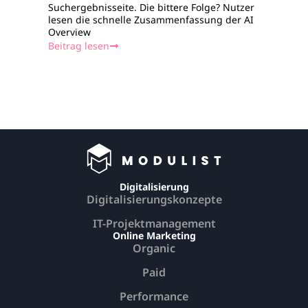
Suchergebnisseite. Die bittere Folge? Nutzer
steh
lesen die schnelle Zusammenfassung der AI
Her
Overview
komm
Beitrag lesen
Spie
Beit
Digitalisierung
Digitalisierungskonzepte
IT-Projektmanagement
Online Marketing
Organic
Paid
Performance