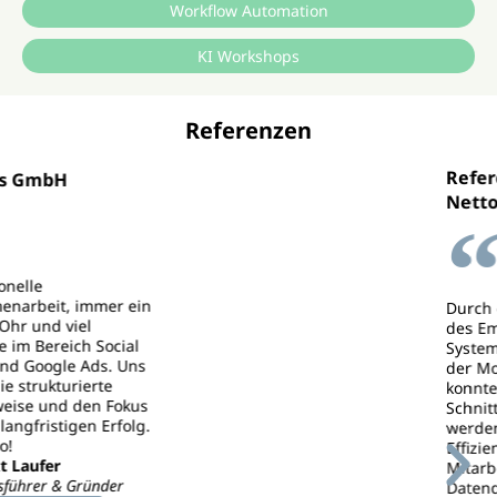
Workflow Automation
KI Workshops
Referenzen
Referenzen
Netto ApS & Co. KG
Durch die Implementierung
des Employee Central
Systems in kooperation mit
der Modulist GmbH,
konnten nahtlose
Schnittstellen geschaffen
werden, wodurch die
Effizienz,
Mitarbeiterverwaltung und
Datenqualität verbessert