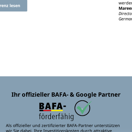
werden konnte!
Mareen Komossa-Römer
Director People & Culture
Germany
Ihr offizieller BAFA- & Google Partner
Als offizieller und zertifizierter BAFA-Partner unterstützen
wir Sie dabei, Ihre Investitionskosten durch attraktive