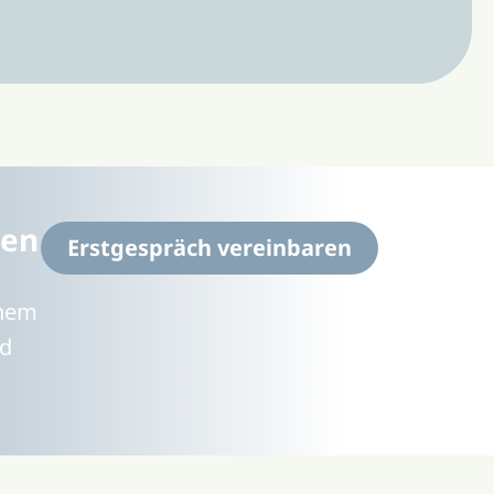
men
Erstgespräch vereinbaren
inem
nd