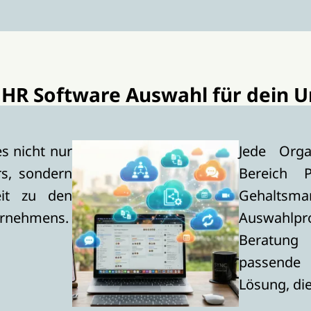
e HR Software Auswahl für dein
s nicht nur
Jede Orga
rs, sondern
Bereich 
eit zu den
Gehaltsma
ernehmens.
Auswahlpr
Beratung 
passende 
Lösung, d