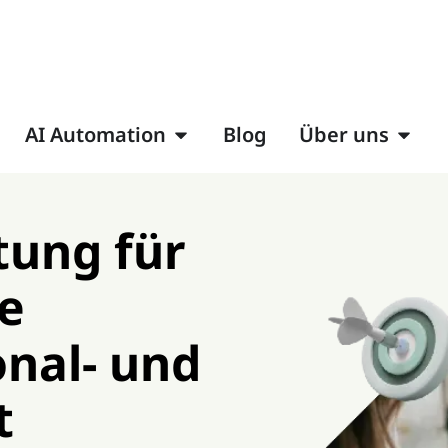
AI Automation
Blog
Über uns
tung für
e
nal- und
t