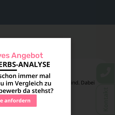
tur
ves Angebot
RBS-ANALYSE
 schon immer mal
u im Vergleich zu
 TikTok, die fesseln und begeistern. Ob
ewerb da stehst?
Kontakt
t in Szene.
e anfordern