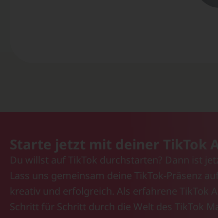
Starte jetzt mit deiner TikTok
Du willst auf TikTok durchstarten? Dann ist jetz
Lass uns gemeinsam deine TikTok-Präsenz auf
kreativ und erfolgreich. Als erfahrene TikTok 
Schritt für Schritt durch die Welt des TikTok 