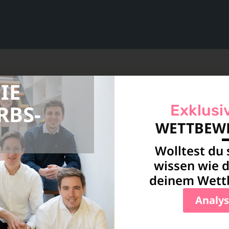
IE
sere Leistungen als TikTok Agen
RBS­
Exklusi
WETTBEWE
os
Wolltest du
wissen wie d
sche und auf TikTok zugeschnittene short videos
deinem Wettb
arsteller:innen – wir setzen deine Marke gekonn
Analys