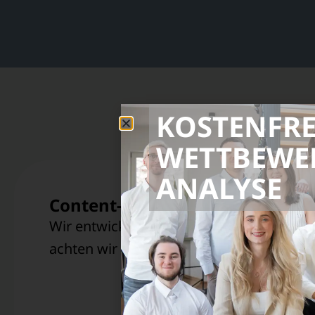
KOSTENFRE
Un
WETTBEWE
ANALYSE
Erstellung professioneller Vide
Unser Team produziert kreative, authenti
direkt in deinem Unternehmen oder mit D