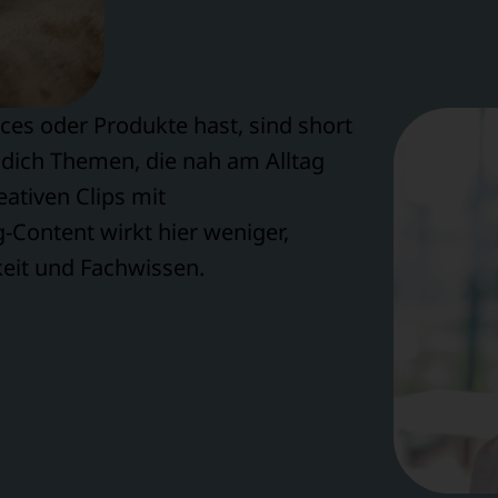
ces oder Produkte hast, sind short
r dich Themen, die nah am Alltag
eativen Clips mit
Content wirkt hier weniger,
keit und Fachwissen.