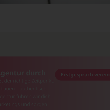
 Agentur durch
Erstgespräch verei
t der richtige Zeitpunkt.
bauen – authentisch,
Agentur führen wir dich
Marketings und sorgen