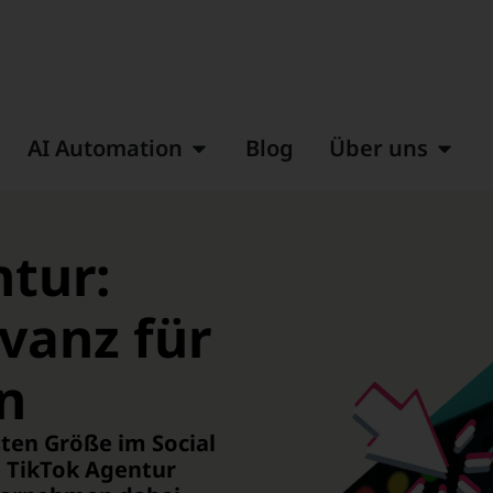
AI Automation
Blog
Über uns
tur:
vanz für
n
sten Größe im Social
e TikTok Agentur