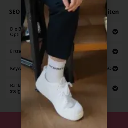
SEO Optimierung Google – So arbeiten
wir
Die Bedeutung von technischen SEO-
Optimierungen
Erstellung von SEO-optimierten Inhalten
Keyword-Recherche für dein erfolgreiches SEO
Backlinks und Off-Page-SEO: Deine Autorität
steigern