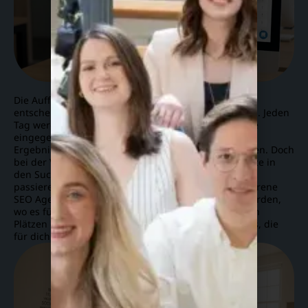
KI generiert
Die Auffindbarkeit deiner Webseite auf Google ist
entscheidend für deinen Erfolg im Online-Marketing. Jeden
Tag werden Milliarden von Suchanfragen auf Google
eingegeben, und für Unternehmen, die in diesen
Ergebnissen auftauchen, bieten sich enorme Chancen. Doch
bei der Vielzahl an Websites, die um die besten Plätze in
den Suchergebnissen konkurrieren, kann es schnell
passieren, dass deine Webseite untergeht. Als erfahrene
SEO Agentur helfen wir dir, genau da sichtbar zu werden,
wo es für dein Unternehmen zählt – an den vorderen
Plätzen der Google-Ergebnisse und für die Keywords, die
für dich am Wichtigsten sind.