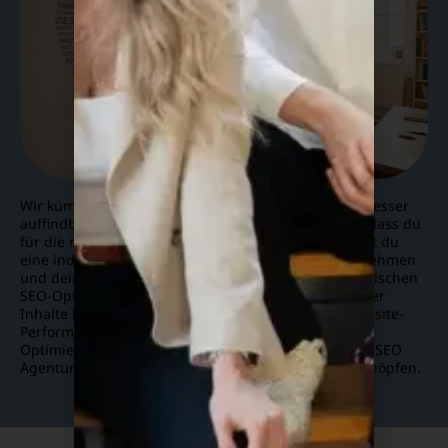
KI generiert
Wir kümmern uns nicht nur darum, deine Website besser
auffindbar zu machen, sondern sorgen auch dafür, dass du
für die richtigen Keywords rankst. Bei uns bekommst du
eine individuelle SEO-Strategie, die auf dein Unternehmen
und deine Zielgruppe abgestimmt ist. Von der technischen
SEO-Optimierung über die Erstellung SEO-optimierter
Inhalte bis hin zur kontinuierlichen Analyse der Website-
Performance und Erkennen weiterer
Optimierungspotenziale – wir unterstützen dich, als SEO
Agentur, dabei, dein digitales Potenzial voll auszuschöpfen.