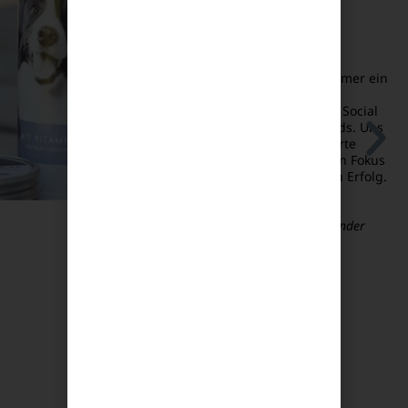
Professionelle
Zusammenarbeit, immer ein
offenes Ohr und viel
Expertise im Bereich Social
Media und Google Ads. Uns
gefällt die strukturierte
Arbeitsweise und den Fokus
auf den langfristigen Erfolg.
Weiter so!
Benedikt Laufer
Geschäftsführer & Gründer