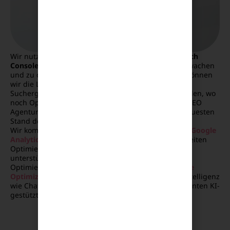
Wir nutzen bewährte SEO-Tools wie die
Google Search
Console
, um deine Webseite kontinuierlich zu überwachen
und zu optimieren. Mit der Google Search Console können
wir die Leistung deiner Website in den Google-
Suchergebnissen detailliert analysieren und feststellen, wo
noch Optimierungspotenzial besteht. So stellt eine SEO
Agentur sicher, dass deine Seite ständig auf dem neuesten
Stand der SEO-Technik bleibt.
Wir kombinieren diese Daten mit anderen Tools wie
Google
Analytics
, um eine ganzheitliche Analyse und Webseiten
Optimierung zu gewährleisten. Darüber hinaus
unterstützen wir dich mit fortschrittlichen
Optimierungsmethoden wie
GEO (Generative Engine
Optimization)
, die deine Webseite für Künstliche Intelligenz
wie Chat GPT optimieren, sodass sie besser in relevanten KI-
gestützten Tools gefunden und erwähnt wird.