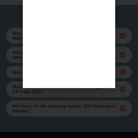
FAQ - Häufig gestellte Fragen
Was ist SEO und warum ist es wichtig für meine
Webseite?
Wie lange dauert es, bis ich Ergebnisse mit SEO
sehe?
Was kostet SEO eine SEO Agentur?
Was ist der Unterschied zwischen On-Page- und
Off-Page-SEO?
Wie kann ich die Leistung meiner SEO-Kampagne
messen?