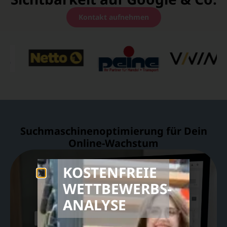
Kontakt aufnehmen
Suchmaschinenoptimierung für Dein
Online-Wachstum
KOSTENFREIE
WETTBEWERBS­
ANALYSE