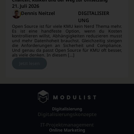
21. Juli 2026
Dennis Neitzel
DIGITALISIER
UNG
Open Source ist für viele KMU kein Nerd Thema mehr.
Es ist eine handfeste Option, wenn du Kosten
kontrollieren willst, Abhängigkeiten reduzieren musst
und mehr Datenhoheit brauchst. Gleichzeitig steigen
die Anforderungen an Sicherheit und Compliance.
Und genau da passt Open Source für KMU oft besser,
als viele denken. In diesem [...]
Jetzt lesen
Digitalisierung
Digitalisierungskonzepte
IT-Projektmanagement
Online Marketing