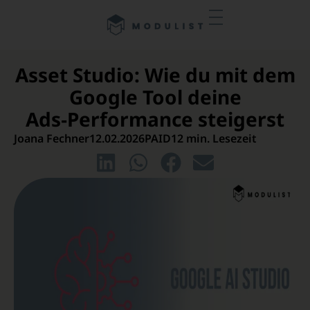
Asset Studio: Wie du mit dem
Google Tool deine
Ads‑Performance steigerst
Joana Fechner
12.02.2026
PAID
12 min. Lesezeit