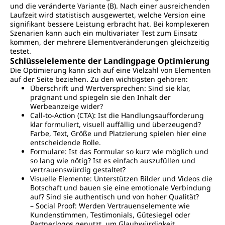
und die veränderte Variante (B). Nach einer ausreichenden
Laufzeit wird statistisch ausgewertet, welche Version eine
signifikant bessere Leistung erbracht hat. Bei komplexeren
Szenarien kann auch ein multivariater Test zum Einsatz
kommen, der mehrere Elementveränderungen gleichzeitig
testet.
Schlüsselelemente der Landingpage Optimierung
Die Optimierung kann sich auf eine Vielzahl von Elementen
auf der Seite beziehen. Zu den wichtigsten gehören:
Überschrift und Wertversprechen: Sind sie klar,
prägnant und spiegeln sie den Inhalt der
Werbeanzeige wider?
Call-to-Action (CTA): Ist die Handlungsaufforderung
klar formuliert, visuell auffällig und überzeugend?
Farbe, Text, Größe und Platzierung spielen hier eine
entscheidende Rolle.
Formulare: Ist das Formular so kurz wie möglich und
so lang wie nötig? Ist es einfach auszufüllen und
vertrauenswürdig gestaltet?
Visuelle Elemente: Unterstützen Bilder und Videos die
Botschaft und bauen sie eine emotionale Verbindung
auf? Sind sie authentisch und von hoher Qualität?
– Social Proof: Werden Vertrauenselemente wie
Kundenstimmen, Testimonials, Gütesiegel oder
Partnerlogos genutzt, um Glaubwürdigkeit