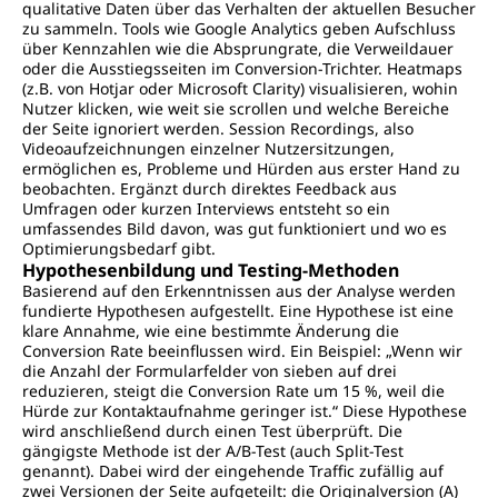
qualitative Daten über das Verhalten der aktuellen Besucher
zu sammeln. Tools wie Google Analytics geben Aufschluss
über Kennzahlen wie die Absprungrate, die Verweildauer
oder die Ausstiegsseiten im Conversion-Trichter. Heatmaps
(z.B. von Hotjar oder Microsoft Clarity) visualisieren, wohin
Nutzer klicken, wie weit sie scrollen und welche Bereiche
der Seite ignoriert werden. Session Recordings, also
Videoaufzeichnungen einzelner Nutzersitzungen,
ermöglichen es, Probleme und Hürden aus erster Hand zu
beobachten. Ergänzt durch direktes Feedback aus
Umfragen oder kurzen Interviews entsteht so ein
umfassendes Bild davon, was gut funktioniert und wo es
Optimierungsbedarf gibt.
Hypothesenbildung und Testing-Methoden
Basierend auf den Erkenntnissen aus der Analyse werden
fundierte Hypothesen aufgestellt. Eine Hypothese ist eine
klare Annahme, wie eine bestimmte Änderung die
Conversion Rate beeinflussen wird. Ein Beispiel: „Wenn wir
die Anzahl der Formularfelder von sieben auf drei
reduzieren, steigt die Conversion Rate um 15 %, weil die
Hürde zur Kontaktaufnahme geringer ist.“ Diese Hypothese
wird anschließend durch einen Test überprüft. Die
gängigste Methode ist der A/B-Test (auch Split-Test
genannt). Dabei wird der eingehende Traffic zufällig auf
zwei Versionen der Seite aufgeteilt: die Originalversion (A)