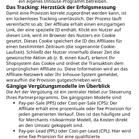
ein eigenes Inhouse-Programm betreiben.
Das Tracking: Herzstück der Erfolgsmessung
Damit eine Provision korrekt zugeordnet werden kann, ist
ein lückenloses Tracking unerlässlich. Der Prozess läuft
vereinfacht so ab: Der Affiliate erhält einen einzigartigen
Link, der eine spezielle ID enthält. Klickt ein Nutzer auf
diesen Link, wird im Browser des Nutzers ein Cookie
gesetzt. Dieses Cookie speichert die ID des Affiliates für
einen bestimmten Zeitraum (die sogenannte Cookie-
Laufzeit). Schließt der Nutzer innerhalb dieser Zeit die
gewünschte Aktion ab (z. B. einen Kauf), erkennt Ihr
Shopsystem das Cookie und ordnet die Transaktion dem
ursprünglichen Affiliate zu. Diese Information wird an das
Affiliate-Netzwerk oder Ihr Inhouse-System gemeldet,
woraufhin die Provision gutgeschrieben wird.
Gängige Vergütungsmodelle im Überblick
Die Art der Vergütung ist ein zentraler Hebel zur Steuerung
Ihres Partnerprogramms. Die gängigsten Modelle sind:
Pay-per-Sale (PPS) oder Cost-per-Sale (CPS): Der
Affiliate erhält eine prozentuale oder fixe Provision für
jeden generierten Verkauf. Dies ist das häufigste und
für Merchants risikoärmste Modell, da Kosten direkt
an den Umsatz gekoppelt sind.
Pay-per-Lead (PPL) oder Cost-per-Lead (CPL): Hier wird
eine fixe Provision für eine qualifizierte