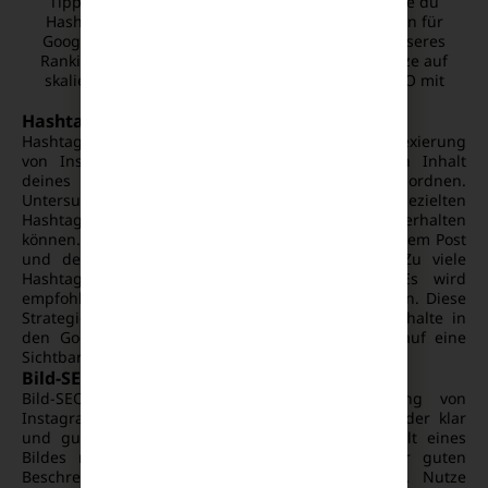
Tipps zur gezielten Optimierung: Du erfährst, wie du
Hashtags richtig einsetzt, deine Bildunterschriften für
Google optimierst, um deine Chancen auf ein besseres
Ranking in den Suchergebnissen zu erhöhen. Setze auf
skalierbare Prozesse und kombiniere ChatGPT-SEO mit
Social-Signals, um Rankings stabil zu halten.
Hashtags richtig nutzen
Hashtags spielen eine zentrale Rolle bei der Indexierung
von Instagram-Inhalten. Sie helfen Google, den Inhalt
deines Posts zu verstehen und richtig einzuordnen.
Untersuchungen zeigen, dass Posts mit einer gezielten
Hashtag-Strategie bis zu 12,6% mehr Engagement erhalten
können. Verwende relevante Hashtags, die mit deinem Post
und deiner Zielgruppe in Verbindung stehen. Zu viele
Hashtags können jedoch verwirrend wirken. Es wird
empfohlen, zwischen 5 und 15 Hashtags zu nutzen. Diese
Strategie fördert die Aufnahme der Instagram-Inhalte in
den Google Index und verbessert die Chancen auf eine
Sichtbarkeit in den Google-Suchergebnissen.
Bild-SEO für Instagram-Posts
Bild-SEO ist entscheidend für die Indexierung von
Instagram-Inhalten. Achte darauf, dass deine Bilder klar
und gut beschriftet sind. Google kann den Inhalt eines
Bildes nur dann verstehen, wenn es mit einer guten
Beschreibung oder einem Alt-Tag versehen ist. Nutze