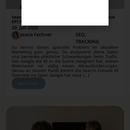
Search Console AI Overview: So trackst du die neue
KPI für deinen organischen Traffic
30. Juli 2026
Joana Fechner
SEO
,
TRACKING
Du kennst dieses spezielle Problem im aktuellen
Marketing ganz genau. Du analysierst deine Daten
und bemerkst plötzliche Schwankungen beim Traffic.
Seit Google die KI in die Suche integriert hat, stehen
Webmaster vor völlig neuen Herausforderungen.
Genau an diesem Punkt kommt die Search Console AI
Overview ins Spiel. Google hat neue [...]
Jetzt lesen