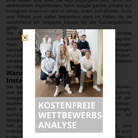
verbesserten Algorithmen, kann Google gezielt Inhalte auf
Instagram erkennen und in seinen Index aufnehmen. Reels
und Videos sind dabei besonders stark im Fokus, da sie
zunehmend als relevante Inhalte für die Suchergebnisse
gelten.
Die Indexierung von Instagram-Inhalten hat direkte
Auswirkungen auf dein SEO. Gut optimierte Instagram-
Posts, die relevante Hashtags und Beschreibungen
beinhalten, können nun in den Suchergebnissen
erscheinen. Dies hilft nicht nur, die Sichtbarkeit zu erhöhen,
sondern auch den Traffic auf dein Profil und deine Website
zu steigern.
Warum ist die Indexierung von
Instagram so wichtig?
Die Indexierung von Instagram-Inhalten hat für Marken
und deren SEO-Strategie eine immer größere Bedeutung.
Instagram bietet eine einzigartige Plattform, auf der
KOSTENFREIE
Marken direkt mit ihrer Zielgruppe interagieren können.
Doch ohne die Möglichkeit, diese Inhalte in den Google-
WETTBEWERBS­
Suchergebnissen zu finden, ist die Reichweite auf
Instagram allein begrenzt.
ANALYSE
Seit Juli 2025 kann Google Instagram-Inhalte aktiv
indexieren, was bedeutet, dass Instagram-Posts jetzt auch
in den Google Index aufgenommen werden können. Dies ist