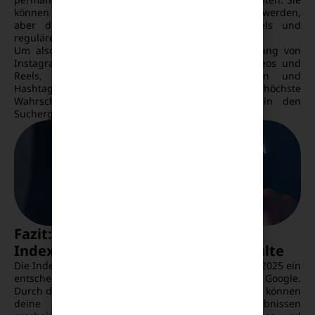
können zwar in den Google Index aufgenommen werden,
aber die Sichtbarkeit ist im Vergleich zu Reels und
regulären Posts eingeschränkter.
Um also die Chancen auf eine bessere Indexierung von
Instagram-Inhalten zu maximieren, setze auf Videos und
Reels, achte auf optimierte Bildunterschriften und
Hashtags. Diese Inhalte haben die höchste
Wahrscheinlichkeit, von Google erkannt und in den
Suchergebnissen angezeigt zu werden.
Fazit: So profitierst du von der
Indexierung deiner Instagram-Inhalte
Die Indexierung von Instagram-Inhalten ist seit Juli 2025 ein
entscheidender Baustein für deine Sichtbarkeit in Google.
Durch die Öffnung von Instagram für die Websuche können
deine Inhalte jetzt direkt in den Suchergebnissen