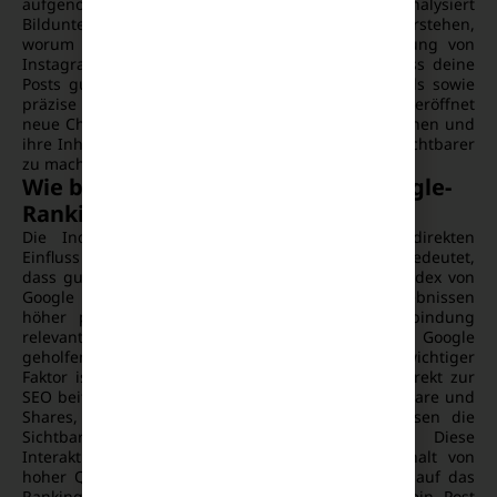
aufgenommen werden. Google analysiert
Bildunterschriften, Hashtags und Alt-Tags, um zu verstehen,
worum es in einem Post geht. Für die Indexierung von
Instagram-Inhalten ist es daher entscheidend, dass deine
Posts gut strukturiert sind und relevante Keywords sowie
präzise Hashtags enthalten. Diese Entwicklung eröffnet
neue Chancen für Marken, ihre Reichweite zu erhöhen und
ihre Inhalte durch gezielte Social SEO-Strategien sichtbarer
zu machen.
Wie beeinflusst Instagram das Google-
Ranking?
Die Indexierung von Instagram-Inhalten hat direkten
Einfluss auf das Google-Ranking von Marken. Dies bedeutet,
dass gut optimierte Instagram-Posts, die in den Index von
Google aufgenommen wurden, in den Suchergebnissen
höher platziert werden können. Durch die Einbindung
relevanter Hashtags und Beschreibungen wird Google
geholfen, den Inhalt eines Posts zu verstehen. Ein wichtiger
Faktor ist, dass Instagram als soziale Plattform direkt zur
SEO beiträgt. Die Interaktionen, wie Likes, Kommentare und
Shares, die ein Instagram-Post erhält, beeinflussen die
Sichtbarkeit und die Relevanz des Inhalts. Diese
Interaktionen signalisieren Google, dass der Inhalt von
hoher Qualität und Relevanz ist, was sich positiv auf das
Ranking auswirken kann. Je mehr Engagement ein Post