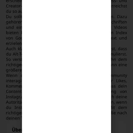
erscheinen. Das gilt vor allem für öffentliche Business- und
Creator-Accounts. Wenn du strategisch vorgehst, erreichst
du so auch Nutzer außerhalb der App.
Du solltest dabei gezielt auf SEO-Elemente achten. Dazu
gehören passende Hashtags, optimierte Bildunterschriften
und eine klare Struktur deiner Inhalte. Reels und Videos
bieten besonders gute Chancen, mit Instagram im Index
von Google zu erscheinen. Sie liefern mehr Kontext und
erzielen hohe Interaktionsraten.
Auch klassische Bildposts können wirken. Wichtig ist, dass
du Alt-Texte nutzt und Bildbeschreibungen klar formulierst.
So versteht Google den Inhalt besser und kann ihn dem
richtigen Thema zuordnen. Deine Inhalte haben dann eine
größere Chance, von Google gefunden zu werden.
Wenn du zusätzlich regelmäßig mit deiner Community
interagierst, stärkst du deine Sichtbarkeit. Mehr Likes,
Kommentare und Shares signalisieren Google, dass dein
Content relevant ist. So steigert die Indexierung von
Instagram-Inhalten sowohl deine Reichweite als auch deine
Autorität im Netz. Setze also auf klare SEO-Strategien, wenn
du Instagram als Traffic-Kanal nutzen willst. Mit dem
richtigen Setup erreichst du genau die Menschen, die nach
deinen Themen suchen.
Über die Authorin