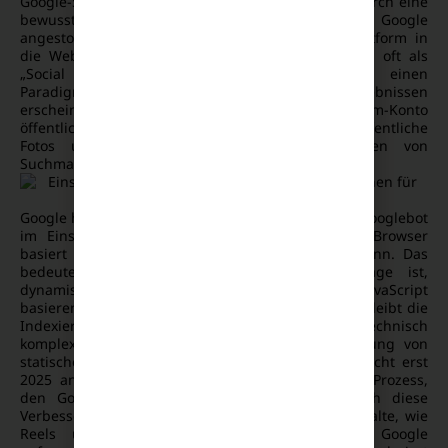
Google-Suche zugänglich. Dieser Wandel wurde durch eine
bewusste Entscheidung von Meta (Instagram) und Google
angestoßen, die Inhalte der „Walled Garden“-Plattform in
die Websuche zu integrieren. Dieser Schritt wird oft als
„Social SEO“ bezeichnet und stellt einen
Paradigmenwechsel dar. Um in den Suchergebnissen
erscheinen zu können, muss dein Instagram-Konto
öffentlich sein und die Privatsphäre-Einstellung “Öffentliche
Fotos und Videos dürfen in den Ergebnissen von
Suchmaschinen angezeigt werden” aktiviert sein.
Google hat seit 2019 den sogenannten Evergreen Googlebot
im Einsatz, der auf einem aktuellen Chromium-Browser
basiert und somit JavaScript sehr gut rendern kann. Das
bedeutet, dass Google inzwischen in der Lage ist,
dynamische Inhalte wie Instagram-Posts, die auf JavaScript
basieren, zu crawlen und zu indexieren. Dennoch bleibt die
Indexierung von dynamischen Inhalten technisch
komplexer und zeitaufwendiger als die Indexierung von
statischen HTML-Seiten. Dieser Umstand wurde nicht erst
2025 angegangen, sondern ist ein fortlaufender Prozess,
den Google bereits seit Jahren optimiert. Durch diese
Verbesserungen können jetzt mehr Instagram-Inhalte, wie
Reels und Bilder, in den Instagram Index Google