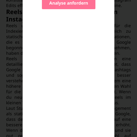
Analyse anfordern
Edits effizient und übernimmst bewährte Textbausteine.
Reels und Videos: Der neue Trend im
Instagram-SEO
Reels und Videos werden immer relevanter für die
Indexierung von Instagram-Inhalten. Im Vergleich zu
statischen Bildern bieten sie Google mehr Informationen,
die es für die Suchergebnisse nutzen kann. Seit Google
begonnen hat, auch Videos in den Index aufzunehmen,
haben diese Inhalte deutlich an Bedeutung gewonnen.
Reels bieten mehr Kontext und ermöglichen eine
detailliertere Analyse durch Google. Das bedeutet, dass
Google durch den Text in der Beschreibung, den Hashtags
und sogar den gesprochenen Inhalten in Videos besser
verstehen kann, worum es geht. Videos haben zudem eine
höhere Interaktionsrate, was sie zu einer bevorzugten Wahl
für die Indexierung von Instagram-Inhalten macht. Wenn
du neue Ideen schnell validieren willst, zeige Reels im
kleinen Test und werte die Ergebnisse strukturiert aus.
Laut Studien erreichen Reels bis zu 22% mehr Engagement
als statische Posts. Diese höhere Interaktion zeigt Google,
dass der Inhalt relevant ist, was seine Chancen auf eine
bessere Platzierung in den Google-Ergebnissen erhöht.
Wenn du also Reels und Videos regelmäßig nutzt und sie
gut optimierst, wird deine Sichtbarkeit sowohl auf