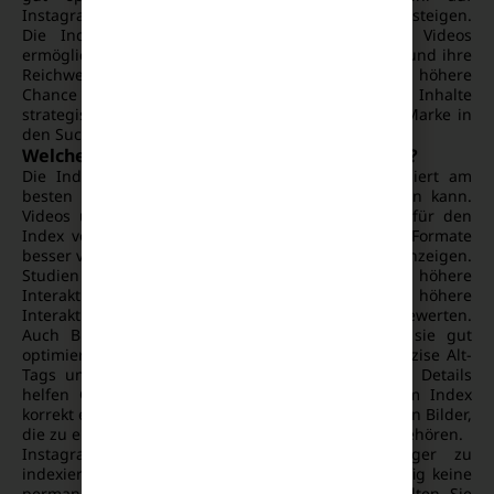
Instagram als auch in den Google-Suchergebnissen steigen.
Die Indexierung von Instagram-Inhalten durch Videos
ermöglicht es Marken, mehr Traffic zu generieren und ihre
Reichweite erheblich zu steigern. Da Videos eine höhere
Chance haben, viral zu gehen, solltest du diese Inhalte
strategisch einsetzen, um die Sichtbarkeit deiner Marke in
den Suchmaschinen zu erhöhen.
Welche Inhalte werden am besten indexiert?
Die Indexierung von Instagram-Inhalten funktioniert am
besten bei Formaten, die Google leicht analysieren kann.
Videos und Reels sind die bevorzugten Formate für den
Index von Google. Google kann den Inhalt dieser Formate
besser verstehen und sie in den Suchergebnissen anzeigen.
Studien zeigen, dass Reels eine bis zu 22% höhere
Interaktionsrate haben als statische Posts. Diese höhere
Interaktion hilft Google, den Inhalt als relevant zu bewerten.
Auch Bildposts können indexiert werden, wenn sie gut
optimiert sind. Achte darauf, dass deine Bilder präzise Alt-
Tags und klare Bildbeschreibungen haben. Diese Details
helfen Google, den Inhalt zu analysieren und im Index
korrekt einzuordnen. Besonders gut indexiert werden Bilder,
die zu einem Trend oder einem populären Thema gehören.
Instagram Stories hingegen werden schwieriger zu
indexieren, da sie zeitlich begrenzt sind und häufig keine
permanenten Text- oder Bildbeschreibungen enthalten. Sie