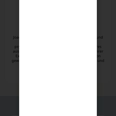
Joana Fechner
Online Marketing Managerin
Joana Fechner konzipiert nutzerzentrierte SEO- und
Social-Media-Strategien auf Basis fundierter
psychologischer Zielgruppenanalysen. Dank ihres
ausgeprägten Auges für visuelle Details sowie ihrer
Expertise in der professionellen Videoproduktion
gewährleistet sie eine ästhetisch anspruchsvolle und
wirkungsvolle Markenkommunikation.
Alle Beiträge
FAQ - Häufig gestellte Fragen