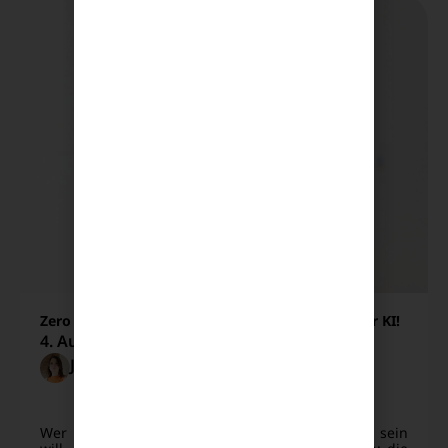
Zero Click Search: Rette deine Blog-Klicks vor der KI!
4. August 2026
Joana Fechner
SEO
,
PERFORMANC
E
Wer im digitalen Marketing heute erfolgreich sein