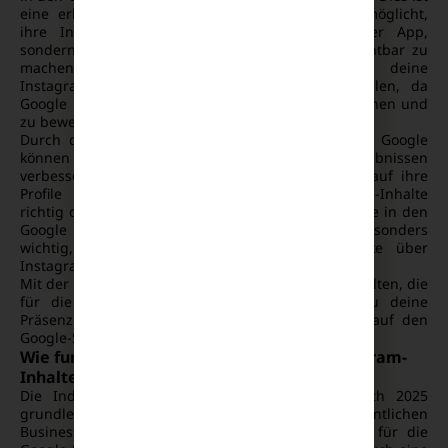
eine erhebliche Veränderung, da es Marken ermöglicht,
ihre Instagram-Inhalte nicht nur innerhalb der App,
sondern auch in den Google-Suchergebnissen sichtbar zu
machen. Die Indexierung sorgt dafür, dass deine
Instagram-Inhalte eine breitere Reichweite erzielen, da
Google nun in der Lage ist, diese Inhalte zu erkennen und
zu bewerten.
Durch die Indexierung von Instagram-Inhalten in Google
können Marken ihre Sichtbarkeit in den Suchergebnissen
verbessern und somit mehr organischen Traffic auf ihre
Profile und Webseiten lenken. Wenn Instagram-Inhalte
richtig optimiert sind, steigen die Chancen, dass sie in den
Google Index aufgenommen werden. Dies ist besonders
wichtig, wenn du die Reichweite deiner Marke über
Instagram hinaus steigern möchtest.
Mit der richtigen Strategie und den passenden Inhalten, die
für die Google-Suche optimiert sind, kannst du deine
Präsenz nicht nur auf Instagram, sondern auch auf den
Google-Suchergebnisseiten ausbauen.
Wie funktioniert die Indexierung von Instagram-
Inhalten?
Die Indexierung von Instagram-Inhalten hat sich 2025
grundlegend verändert. Instagram-Inhalte von öffentlichen
Business- und Creator-Accounts sind nun direkt für die