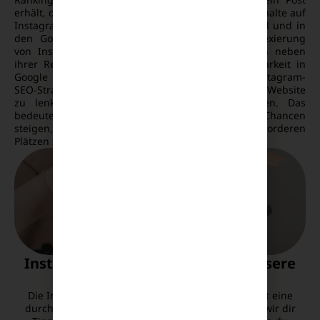
erhält, desto wahrscheinlicher ist es, dass dieser Inhalte auf
Instagram in den Google Index aufgenommen wird und in
den Google-Suchergebnissen auftaucht. Die Indexierung
von Instagram-Inhalten sorgt dafür, dass Marken neben
ihrer Reichweite auf Instagram auch ihre Sichtbarkeit in
Google verbessern können. Eine erfolgreiche Instagram-
SEO-Strategie kann dabei helfen, den Traffic auf die Website
zu lenken und die Markenpräsenz zu erhöhen. Das
bedeutet, dass durch gezielte Optimierungen die Chancen
steigen, in den Google-Suchergebnissen auf den vorderen
Plätzen zu erscheinen.
Instagram-SEO-Strategien für bessere
Sichtbarkeit
Die Indexierung von Instagram-Inhalten erfordert eine
durchdachte SEO-Strategie. Im Folgenden geben wir dir