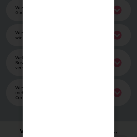
Wie prüfe ich, ob ein einzelner Reel bereits im
Google-Index ist, ohne Spezialtools?
Wie lange dauert es bis zur Indexierung und
wie beschleunige ich das?
Welche Einstellungen brauche ich als
Business/Creator und wie vermeide ich
versehentliche De-Indexierung?
Wie optimiere ich Captions und Alt-Texte für
mehrsprachige Zielgruppen, ohne Duplicate-
Content-Probleme?
Vielleicht interessiert sie auch...