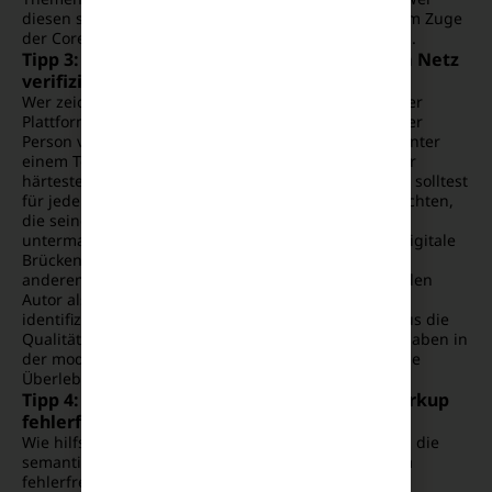
diesen strukturellen Schritt vernachlässigt, verliert im Zuge
der Core-Updates 2026 jegliche organische Relevanz.
Tipp 3: Die personellen Autoren-Entitäten im Netz
verifizieren
Wer zeichnet sich eigentlich für die Inhalte auf deiner
Plattform verantwortlich und warum sollte man dieser
Person vertrauen? Das verifizierte Expertenwissen hinter
einem Text ist für das SEO-Update 2026 zu einem der
härtesten Ranking-Signale überhaupt geworden. Du solltest
für jeden Verfasser eine detailreiche Profilseite einrichten,
die seine fachliche Kompetenz unmissverständlich
untermauert. Verknüpfe diese Autorenprofile über digitale
Brücken mit externen Netzwerken wie LinkedIn oder
anderen autoritativen Plattformen. Je klarer Google den
Autor als eigenständige, vertrauenswürdige Entity
identifizieren kann, desto höher stuft der Algorithmus die
Qualität der verfassten Inhalte ein. Anonyme Texte haben in
der modernen digitalen Suchlandschaft absolut keine
Überlebenschance mehr.
Tipp 4: Strukturierte Daten über Schema Markup
fehlerfrei maximieren
Wie hilfst du den Crawlern der Suchmaschine dabei, die
semantischen Zusammenhänge auf deiner Plattform
fehlerfrei zu interpretieren? Die konsequente