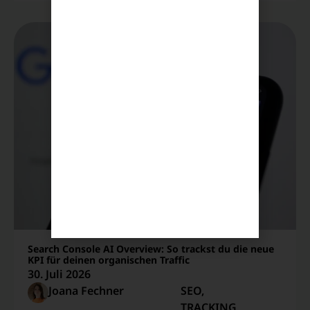
Search Console AI Overview: So trackst du die neue
KPI für deinen organischen Traffic
30. Juli 2026
Joana Fechner
SEO
,
TRACKING