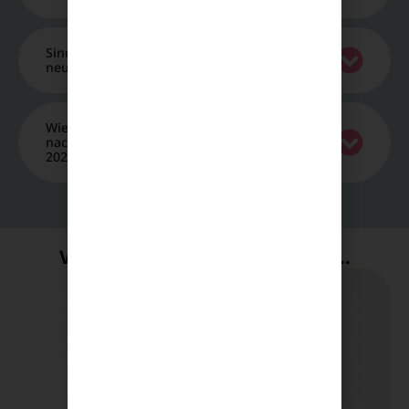
Sind KI-Tools für die Texterstellung nach dem
neuesten SEO-Update 2026 komplett nutzlos?
Wie lange dauert die Erholung einer Webseite
nach einem Einbruch durch die Core-Updates
2026?
Vielleicht interessiert sie auch...