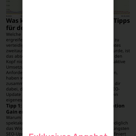
Was kann ich tun? Sieben konkrete Tipps
für deine SEO-Strategie
Welche unmittelbaren Maßnahmen musst du jetzt
ergreifen, um deine Sichtbarkeit im Netz erfolgreich zu
verteidigen? Wenn deine Domain von den Core-Updates
zweitausendsechsundzwanzig negativ beeinflusst wurde, ist
das absolut kein Grund zur Resignation. Wir stecken den
Kopf nicht in den Sand, sondern gehen direkt in die aktive
Umsetzung deines Projekts. Um den veränderten
Anforderungen der Suchmaschine gerecht zu werden,
haben wir sieben praxiserprobte Schritte für dich
zusammengefasst. Diese strategischen Hebel helfen dir
dabei, den algorithmischen Wandel vom aktuellen SEO-
Update zweitausendsechsundzwanzig effektiv für dein
eigenes Wachstum zu nutzen.
Tipp 1: Unique Content durch echten Information
Gain erschaffen
Warum scheitern klassische Texte im Jahr 2026 so
spektakulär? Google filtert redundante Inhalte, die lediglich
das Wissen der Konkurrenz wiederkäuen, seit dem jüngsten
SEO-Update 2026 gnadenlos aus. Unique Content definiert