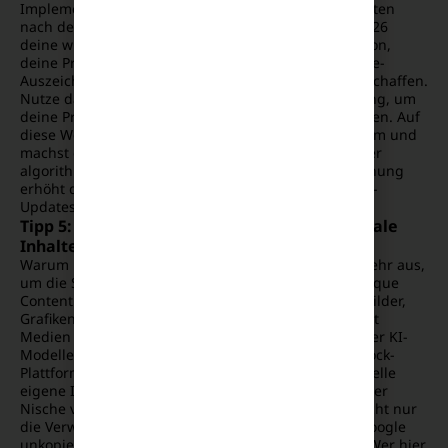
Implementierung von detaillierten strukturierten Daten
nach dem offiziellen Schema-Standard ist im Jahr 2026
deine wichtigste Pflicht. Verknüpfe deine Organisation,
deine Produkte und deine Autoren über präzise Code-
Auszeichnungen, um maschinell lesbare Fakten zu schaffen.
Nutze dabei intensiv das Attribut der Querverweisung, um
deine Profile mit externen Datenbanken zu fusionieren. Auf
diese Weise verankerst du deine Brand fest im System und
machst dich immun gegen Missverständnisse bei der
algorithmischen Einstufung. Jede saubere Auszeichnung
erhöht die Wahrscheinlichkeit, dass du bei den Core-
Updates 2026 als Gewinner hervorgehst.
Tipp 5: Einzigartige visuelle Assets und mediale
Inhalte integrieren
Warum reicht reiner Fließtext heute absolut nicht mehr aus,
um die Spitzenpositionen zu verteidigen? Echter Unique
Content erstreckt sich im Jahr 2026 auch auf deine Bilder,
Grafiken und eingebetteten Videos. Google analysiert
Medien mittlerweile mittels hochentwickelter visueller KI-
Modelle und erkennt sofort, ob ein Bild von einer Stock-
Plattform stammt oder selbst produziert wurde. Erstelle
eigene Infografiken, die komplexe Sachverhalte deiner
Nische visuell auf den Punkt bringen. Das erhöht nicht nur
die Verweildauer deiner Besucher, sondern liefert Google
unkopierbare Signale für deine redaktionelle Tiefe. Wer hier