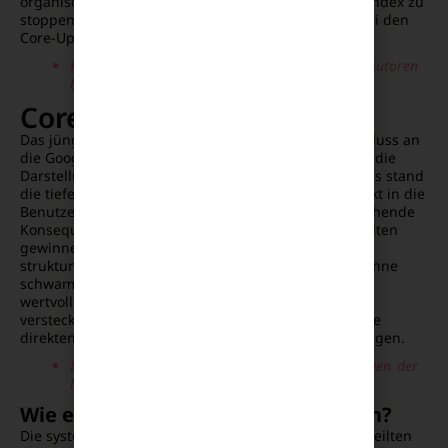
organischen Suche ist. Um den Qualitätsverlust im Index zu
stoppen, greift Google zu immer härteren Mitteln bei den
Core-Updates 2026.
Erkennt Google meine Marke und meine Autoren
bereits als verifizierte Experten?
Core-Update Mai 2026
Das jüngste der Core-Updates 2026 wurde im Anschluss an
die Google I/O Konferenz ausgerollt und veränderte die
Darstellung der Suchergebnisse nachhaltig. Im Fokus stand
die tiefe Integration der künstlichen Intelligenz direkt in die
Benutzeroberfläche der Suchmaschine, was weitreichende
Konsequenzen für das SEO-Update 2026 hat. Webseiten
gewinnen seitdem massiv, wenn sie extrem präzise,
strukturierte Fakten liefern und Fragen der Nutzer ohne
schwammige Einleitungen direkt beantworten. Wer
wertvolle Informationen hinter langen Textblöcken
versteckt, verliert rapide an Boden, da die KI-Systeme
direkten und unmissverständlichen Content bevorzugen.
Beantworten meine Inhalte die konkreten Fragen der
Nutzer direkt und ohne Umschweife?
Wie erkenne ich ob ich betroffen bin?
Die systematische Auswertung schützt dich vor übereilten