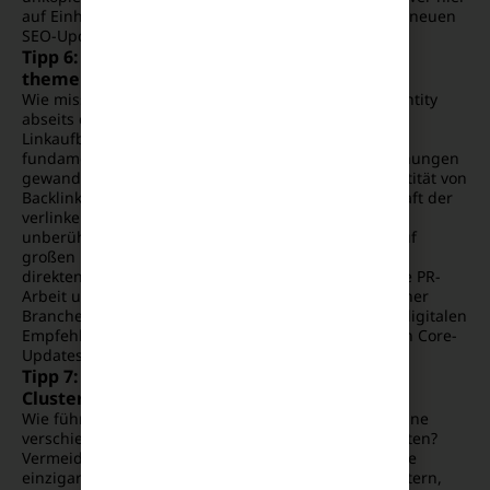
auf Einheitsbrei setzt, wird die harten Kriterien vom neuen
SEO-Update 2026 nicht erfüllen können.
Tipp 6: Semantische Verknüpfungen und
themenrelevante Erwähnungen aufbauen
Wie misst Google die tatsächliche Relevanz deiner Entity
abseits deiner eigenen Webpräsenz? Der klassische
Linkaufbau hat sich im Zuge vom SEO-Update 2026
fundamental zu einer Validierung von Markenbeziehungen
gewandelt. Es geht nicht mehr um die schiere Quantität von
Backlinks, sondern um die thematische Nachbarschaft der
verlinkenden Domains. Google registriert zudem
unberührte Erwähnungen deines Markennamens auf
großen News-Plattformen, selbst wenn diese keinen
direkten Link zu dir setzen. Sorge durch hochwertige PR-
Arbeit und starke Partnerschaften dafür, dass in deiner
Branche über deine Marke gesprochen wird. Diese digitalen
Empfehlungen stärken dein Vertrauenskonto bei den Core-
Updates 2026 massiv.
Tipp 7: Die interne Linkstruktur in logischen
Clustern organisieren
Wie führst du die Algorithmen strukturiert durch deine
verschiedenen Fachgebiete, ohne Verwirrung zu stiften?
Vermeide isolierte Einzelseiten und organisiere deine
einzigartigen Inhalte in klar definierten Themenclustern,