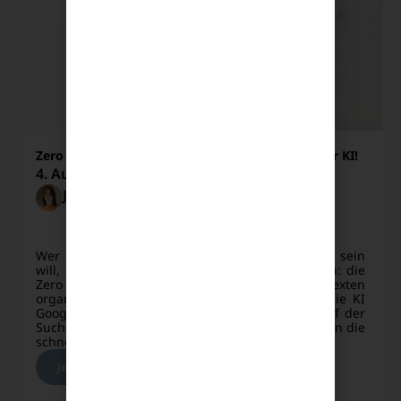
Zero Click Search: Rette deine Blog-Klicks vor der KI!
4. August 2026
Joana Fechner
SEO
,
PERFORMANC
E
Wer im digitalen Marketing heute erfolgreich sein
will, muss ein brandneues Phänomen verstehen: die
Zero Click Search. Während du früher mit SEO-Texten
organische Reichweite aufgebaut hast, liefert die KI
Google Suche die Antworten heute oft direkt auf der
Suchergebnisseite. Die bittere Folge? Nutzer lesen die
schnelle Zusammenfassung der AI Overview [...]
Jetzt lesen