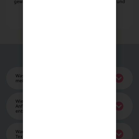
gewährleistet sie eine ästhetisch anspruchsvolle und
wirkungsvolle Markenkommunikation.
Alle Beiträge
FAQ - Häufig gestellte Fragen
Was bedeutet der Fokus auf eine Entity für
meine tägliche SEO-Arbeit?
Wie erstelle ich Unique Content, der den
Anforderungen der Core-Updates 2026
entspricht?
Warum sinken meine Rankings, obwohl mein
Text lang und fehlerfrei geschrieben ist?