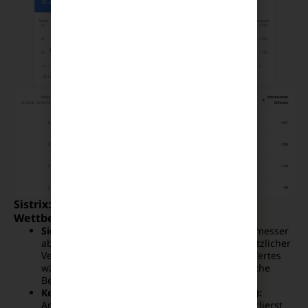
Sistrix: Der objektive Markt- und
Wettbewerbsvergleich
Sichtbarkeitsindex (SI):
Dein wichtigster Gradmesser
abseits von saisonalen Schwankungen. Ein plötzlicher
Verlust von mehr als zwanzig Prozent des SI-Wertes
während eines Rollouts zeigt eine algorithmische
Bestrafung.
Keyword-Veränderungen (Gewinner/Verlierer):
Analysiere gezielt die verlorenen Rankings. Verlierst