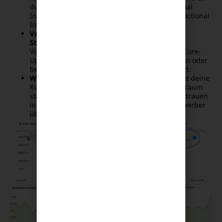
du primär Informations-Keywords (Informational
Intent) oder kommerzielle Suchbegriffe (Transactional
Intent)?
Verzeichnis-Analyse (Sichtbarkeit nach URL-
Struktur):
Schau dir den SI aufgeteilt nach
Verzeichnissen an. So siehst du sofort, ob die Core-
Updates deine gesamte Domain erwischt haben oder
beispielsweise nur das Blog-Verzeichnis betrifft.
Wettbewerber-Vergleich (Share of Voice):
Sinkt deine
Kurve, während die Konkurrenz im selben Zeitraum
steil nach oben geht? Dann hat Google das Vertrauen
in deine Entität entzogen und an einen Mitbewerber
übertragen.