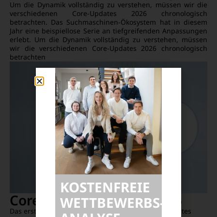
Um die Dynamik vollständig zu verstehen, müssen wir die
verschiedenen Core-Updates 2026 chronologisch
betrachten. Das Suchmaschinen-Ökosystem hat in diesem
Jahr eine beispiellose Serie an tiefgreifenden Anpassungen
erlebt. Um die Dynamik vollständig zu verstehen, müssen
wir die verschiedenen Core-Updates 2026 chronologisch
betrachten
KOSTENFREIE
Core-Update Februar 2026
WETTBEWERBS­
Das erste große Ereignis in der Reihe der Core-Updates