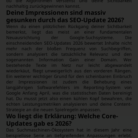
du die Algorithmen verstehst und deine Sichtbarkeit
nachhaltig zurückgewinnen kannst.
Deine Impressionen sind massiv
gesunken durch das SEO-Update 2026?
Wenn du einen plötzlichen Rückgang deiner Sichtbarkeit
bemerkst, liegt das meist an einer fundamentalen
Neuausrichtung der Google-Suchsysteme. Die
einschneidenden SEO-Updates 2026 bewertet Inhalte nicht
mehr nach der bloßen Frequenz von Suchbegriffen,
sondern analysiert die tatsächliche Relevanz und den
sogenannten Information Gain einer Domain. Wer
bestehende Texte im Netz nur leicht abgewandelt
wiederkäut, fliegt unweigerlich aus den vorderen Rängen.
Ein weiterer wichtiger Grund für den scheinbaren Einbruch
der Impressionen ist zudem die Behebung eines
langjährigen Softwarefehlers im Reporting-System von
Google Anfang April, was die statistischen Daten bereinigt
hat. Du musst jetzt also einen kühlen Kopf bewahren, die
echten Leistungsmetriken analysieren und deine Content-
Strategie an die neuen Spielregeln anpassen.
Wo liegt die Erklärung: Welche Core-
Updates gab es 2026?
Das Suchmaschinen-Ökosystem hat in diesem Jahr eine
beispiellose Serie an tiefgreifenden Anpassungen erlebt.