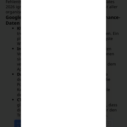
Fehlentscheidungen im Marketing. Wer die SEO-Updates
2026 ignorieren will, riskiert den langfristigen Verlust aller
organischen Kanäle.
Google Search Console: Die internen Performance-
Daten
Klicks (Zeitverlauf):
Achte auf einen harten,
treppenartigen Knick exakt zu den Update-Daten. Ein
plötzlicher, dauerhafter Abfall ist das eindeutigste
Warnsignal.
Impressionen (Einbruch vs. Bug):
Vergleiche den
Verlauf mit den Klicks. Wenn nur die Impressionen
sinken, aber die Klicks stabil bleiben, bist du
vermutlich nur vom Google-Reporting-Bug aus dem
April betroffen.
Durchschnittliche Position (Non-Brand):
Filtere
deinen Markennamen heraus und analysiere die
Positionen deiner wichtigsten transaktionalen
Keywords. Rutschen diese massiv ab, hat Google
deine thematische Autorität herabgestuft.
CTR (Klickrate):
Ein Einbruch der Klickrate bei
gleichbleibenden Positionen deutet darauf hin, dass
die neuen AI Overviews oder Direct Answers dir den
Traffic in den Suchergebnissen wegschnappen.