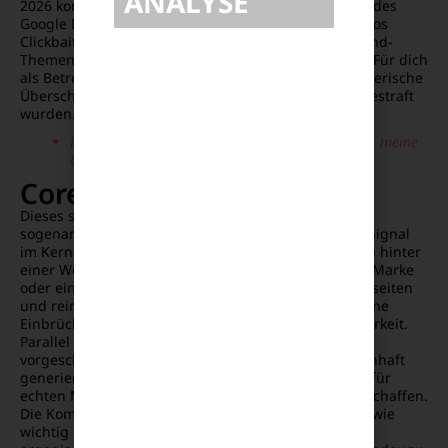
ANALYSE
2026 konzentrierte sich primär auf die Optimierung des
Google Discover Feeds. Das Suchsystem filterte rigoros
Clickbait-Schlagzeilen und künstlich aufgebaute Trend-
Themen aus den Empfehlungen der Nutzer heraus. Für dich
als Betreiber einer Webseite bedeutet das, dass reißerische
Überschriften ohne substanziellen Inhalt sofort abgestraft
wurden.
Liefern meine Texte die echte Substanz, die meine
Überschrift dem Nutzer verspricht?
Core-Update März 2026
Dieses spezifische SEO-Update 2026 etablierte die
sogenannte Entity-First-Logik als primäres Ranking-Signal
im Kernalgorithmus. Google prüft nun verschärft, ob hinter
einer Webseite eine real existierende, verifizierbare Marke
oder ein anerkannter Autor steht. Anonyme Nischenseiten
und reine Affiliate-Aggregatoren erlebten dramatische
Einbrüche von oft über achtzig Prozent ihrer Sichtbarkeit.
Parallel dazu bereinigte unmitelbar davor ein
vorgeschaltetes Spam-Update den Index von massenhaft
generiertem, minderwertigem KI-Content, um Platz für
echten Mehrwert und verifizierte Primärquellen zu schaffen.
Die Kombination dieser Maßnahmen zeigt deutlich, wie
wichtig das SEO-Update 2026 für die Zukunft der