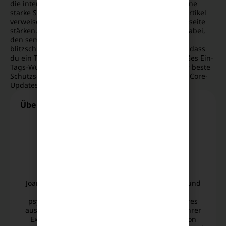
die intern strategisch miteinander verknüpft sind. Eine
starke Säulen-Seite sollte auf tiefergehende Spezialartikel
verweisen, welche wiederum die Autorität der Hauptseite
stärken. Diese logische Strukturierung hilft Google dabei,
den semantischen Kontext deiner gesamten Domain
blitzschnell zu erfassen. Es zeigt der Suchmaschine, dass
du ein Thema vollumfänglich abdeckst und kein bloßes Ein-
Tags-Wunder bist. Ein sauberes internes Netz ist der beste
Schutzschild gegen die unbarmherzigen Wellen der Core-
Updates 2026.
Über die Authorin
Joana Fechner
Online Marketing Managerin
Joana Fechner konzipiert nutzerzentrierte SEO- und
Social-Media-Strategien auf Basis fundierter
psychologischer Zielgruppenanalysen. Dank ihres
ausgeprägten Auges für visuelle Details sowie ihrer
Expertise in der professionellen Videoproduktion