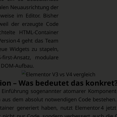
ikalen Neuausrichtung der
weise im Editor. Bisher
weil der erzeugte Code
chtelte HTML-Container
 Version 4 geht das Team
eue Widgets zu stapeln,
irst-Ansatz, modulare
n DOM-Aufbau.
on – Was bedeutet das konkret
die Einführung sogenannter atomarer Komponente
ch aus dem absolut notwendigen Code bestehen.
tainer generiert haben, nutzt Elementor 4 jetz
nicht nur Code, sondern verbessert auch die C