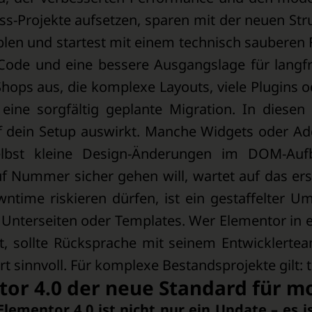
s-Projekte aufsetzen, sparen mit der neuen Stru
blen und startest mit einem technisch sauberen 
Code und eine bessere Ausgangslage für langfri
s aus, die komplexe Layouts, viele Plugins od
eine sorgfältig geplante Migration. In diesen 
f dein Setup auswirkt. Manche Widgets oder Add
selbst kleine Design-Änderungen im DOM-Au
 Nummer sicher gehen will, wartet auf das erst
wntime riskieren dürfen, ist ein gestaffelter U
r Unterseiten oder Templates. Wer Elementor in
zt, sollte Rücksprache mit seinem Entwicklerte
rt sinnvoll. Für komplexe Bestandsprojekte gilt: 
tor 4.0 der neue Standard für m
Elementor 4.0 ist nicht nur ein Update – es 