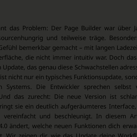
nnt das Problem: Der Page Builder war über J
sourcenhungrig und teilweise träge. Besonder
-Gefühl bemerkbar gemacht – mit langen Ladezei
fläche, die nicht immer intuitiv war. Doch das
n Update, das genau diese Schwachstellen adress
 ist nicht nur ein typisches Funktionsupdate, son
n Systems. Die Entwickler sprechen selbst
 Und das zurecht: Die neue Version ist schlan
bringt sie ein deutlich aufgeräumteres Interface,
 vereinfacht und beschleunigt. In diesem Art
4.0 ändert, welche neuen Funktionen dich erwa
. Wir zeigen dir, wie das Update deine Workf