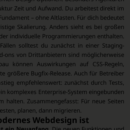
ktur Zeit und Aufwand. Du arbeitest direkt im
Fundament – ohne Altlasten. Für dich bedeutet
stige Skalierung. Anders sieht es bei großen
er individuelle Programmierungen enthalten.
Fällen solltest du zunächst in einer Staging-
-ons von Drittanbietern sind möglicherweise
fbau können Auswirkungen auf CSS-Regeln,
e größere Bugfix-Release. Auch für Betreiber
mstieg empfehlenswert: zunächst durch Tests,
 ein komplexes Enterprise-System eingebunden
am halten. Zusammengefasst: Für neue Seiten
testen, planen, dann migrieren.
odernes Webdesign ist
ist ein Neuanfang
. Die neuen Funktionen und