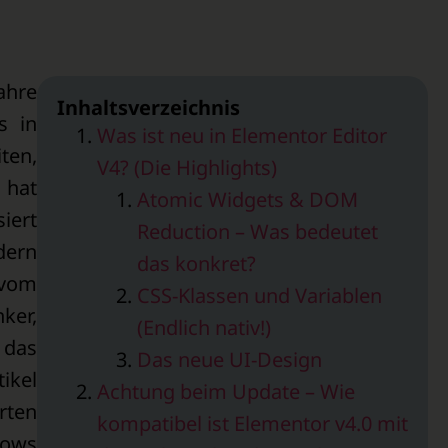
ahre
Inhaltsverzeichnis
s in
Was ist neu in Elementor Editor
ten,
V4? (Die Highlights)
 hat
Atomic Widgets & DOM
iert
Reduction – Was bedeutet
dern
das konkret?
 vom
CSS-Klassen und Variablen
ker,
(Endlich nativ!)
 das
Das neue UI-Design
ikel
Achtung beim Update – Wie
rten
kompatibel ist Elementor v4.0 mit
lows