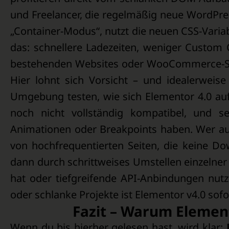
und Freelancer, die regelmäßig neue WordPres
„Container-Modus“, nutzt die neuen CSS-Varia
das: schnellere Ladezeiten, weniger Custom 
bestehenden Websites oder WooCommerce-Shop
Hier lohnt sich Vorsicht – und idealerweise 
Umgebung testen, wie sich Elementor 4.0 au
noch nicht vollständig kompatibel, und 
Animationen oder Breakpoints haben. Wer auf
von hochfrequentierten Seiten, die keine Do
dann durch schrittweises Umstellen einzelne
hat oder tiefgreifende API-Anbindungen nut
oder schlanke Projekte ist Elementor v4.0 sofo
Fazit – Warum Elemen
Wenn du bis hierher gelesen hast, wird klar: