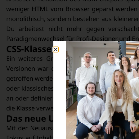
weniger HTML vom Browser geparst werden mu
monolithisch, sondern bestehen aus kleinere
Du arbeitest nicht mehr gegen verschachte
Paradigmenwechsel für Profi-Designer und En
CSS-Klassen und Variablen (Endl
Ein weiteres Grundpfeiler-Feature von Elem
Versionen war es oft mühsam, Stile für mehr
getroffen werden mussten. Mit Elementor 4 ka
oder klassisches CSS-Design schon lange erla
an oder definierst Farben, Schriftgrößen und
die Klasse verwendet wird. Das macht deine D
Das neue UI-Design
Mit der Neuausrichtung geht auch ein modern
Fokus auf Inhalte statt auf überladene Panel