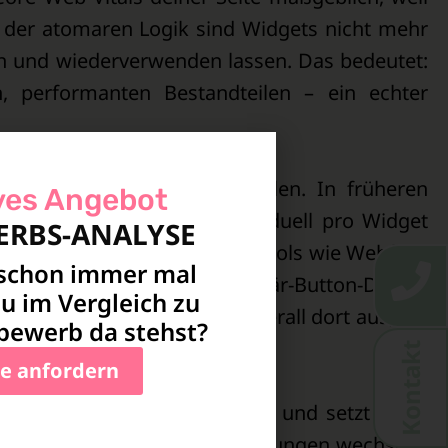
 der atomaren Logik sind Widgets nicht mehr
en und wiederverwenden lassen. Das bedeutet:
n, performanten Bestandteilen – ein echter
Klassen und globalen Variablen. In früheren
ves Angebot
entscheidungen häufig individuell pro Widget
RBS-ANALYSE
enden, ähnlich wie es Profi-Tools wie Webflow
 schon immer mal
mal eine Klasse für dein Primär-Button-Design
u im Vergleich zu
n wirkt sich automatisch überall dort aus, wo
ewerb da stehst?
beit spürbar.
Kontakt
e anfordern
r wirkt deutlich aufgeräumter und setzt mehr
du schneller zwischen Einstellungen wechseln,