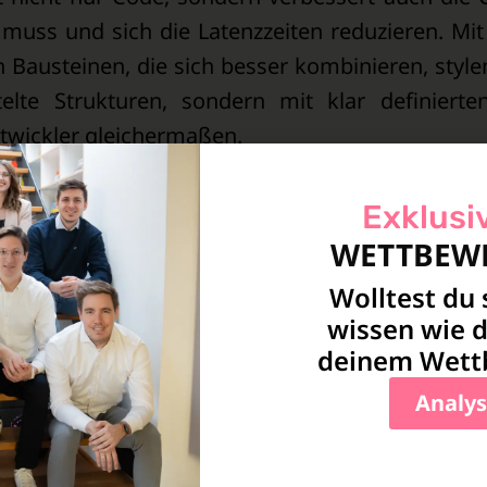
ss und sich die Latenzzeiten reduzieren. Mit
n Bausteinen, die sich besser kombinieren, styl
lte Strukturen, sondern mit klar definierte
twickler gleichermaßen.
ich nativ!)
entor 4 ist die native Unterstützung von CSS-
Exklusi
ere Elemente zu vereinheitlichen, weil Design
WETTBEWE
nnst du Styles zentral definieren und global anw
Wolltest du
uben. Das bedeutet beispielsweise: Du legst ein
wissen wie d
 Abstände als Variablen – und jede Änderung dara
deinem Wettb
esigns konsistenter und reduziert redundante Ar
Analys
es, klareres User Interface einher. Der Edito
s. Viele Interaktionen wurden optimiert, sodass 