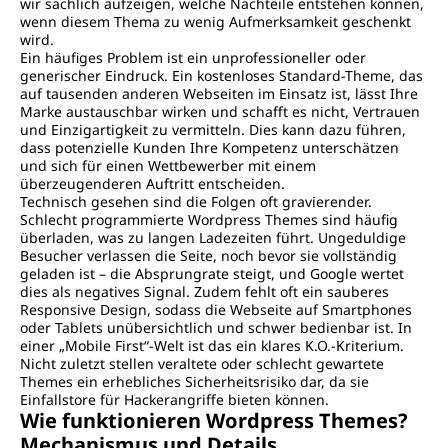
wir sachlich aufzeigen, welche Nachteile entstehen können,
wenn diesem Thema zu wenig Aufmerksamkeit geschenkt
wird.
Ein häufiges Problem ist ein unprofessioneller oder
generischer Eindruck. Ein kostenloses Standard-Theme, das
auf tausenden anderen Webseiten im Einsatz ist, lässt Ihre
Marke austauschbar wirken und schafft es nicht, Vertrauen
und Einzigartigkeit zu vermitteln. Dies kann dazu führen,
dass potenzielle Kunden Ihre Kompetenz unterschätzen
und sich für einen Wettbewerber mit einem
überzeugenderen Auftritt entscheiden.
Technisch gesehen sind die Folgen oft gravierender.
Schlecht programmierte Wordpress Themes sind häufig
überladen, was zu langen Ladezeiten führt. Ungeduldige
Besucher verlassen die Seite, noch bevor sie vollständig
geladen ist – die Absprungrate steigt, und Google wertet
dies als negatives Signal. Zudem fehlt oft ein sauberes
Responsive Design, sodass die Webseite auf Smartphones
oder Tablets unübersichtlich und schwer bedienbar ist. In
einer „Mobile First“-Welt ist das ein klares K.O.-Kriterium.
Nicht zuletzt stellen veraltete oder schlecht gewartete
Themes ein erhebliches Sicherheitsrisiko dar, da sie
Einfallstore für Hackerangriffe bieten können.
Wie funktionieren Wordpress Themes?
Mechanismus und Details