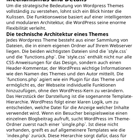
Um die strategische Bedeutung von Wordpress Themes
vollständig zu verstehen, lohnt sich ein Blick hinter die
Kulissen. Die Funktionsweise basiert auf einer intelligenten
und modularen Architektur, die WordPress seine enorme
Flexibilität verleiht.
Die technische Architektur eines Themes
Jedes Wordpress Theme besteht aus einer Sammlung von
Dateien, die in einem eigenen Ordner auf Ihrem Webserver
liegen. Die beiden wichtigsten Dateien sind die `style.css`
und die `functions.php`. Die `style.css` enthält nicht nur alle
CSS-Anweisungen für das Design, sondern auch einen
Header-Kommentar, der WordPress wichtige Informationen
wie den Namen des Themes und den Autor mitteilt. Die
`functions.php` agiert wie ein Plugin für das Theme und
ermöglicht es, der Webseite individuelle Funktionen
hinzuzufügen, ohne den WordPress-Kern zu verändern.
Das Herzstück der Darstellung ist die sogenannte Template-
Hierarchie. WordPress folgt einer klaren Logik, um zu
entscheiden, welche Datei für die Anzeige welcher Inhalte
verwendet wird. Wenn ein Besucher beispielsweise einen
einzelnen Blogbeitrag aufruft, sucht WordPress im Theme-
Ordner zuerst nach einer `single.php`. Ist diese nicht
vorhanden, greift es auf allgemeinere Templates wie die
`index.php` zurück. Diese Hierarchie sorgt dafür, dass für