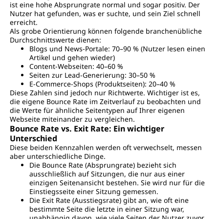
ist eine hohe Absprungrate normal und sogar positiv. Der
Nutzer hat gefunden, was er suchte, und sein Ziel schnell
erreicht.
Als grobe Orientierung können folgende branchenübliche
Durchschnittswerte dienen:
Blogs und News-Portale: 70–90 % (Nutzer lesen einen
Artikel und gehen wieder)
Content-Webseiten: 40–60 %
Seiten zur Lead-Generierung: 30–50 %
E-Commerce-Shops (Produktseiten): 20–40 %
Diese Zahlen sind jedoch nur Richtwerte. Wichtiger ist es,
die eigene Bounce Rate im Zeitverlauf zu beobachten und
die Werte für ähnliche Seitentypen auf Ihrer eigenen
Webseite miteinander zu vergleichen.
Bounce Rate vs. Exit Rate: Ein wichtiger
Unterschied
Diese beiden Kennzahlen werden oft verwechselt, messen
aber unterschiedliche Dinge.
Die Bounce Rate (Absprungrate) bezieht sich
ausschließlich auf Sitzungen, die nur aus einer
einzigen Seitenansicht bestehen. Sie wird nur für die
Einstiegsseite einer Sitzung gemessen.
Die Exit Rate (Ausstiegsrate) gibt an, wie oft eine
bestimmte Seite die letzte in einer Sitzung war,
unabhängig davon, wie viele Seiten der Nutzer zuvor