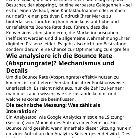
Besucher, der abspringt, ist eine verpasste Gelegenheit – sei
es für einen Verkauf, eine Kontaktaufnahme oder einfach
nur dafür, einen positiven Eindruck Ihrer Marke zu
hinterlassen. Langfristig kann eine konstant hohe und
unreflektierte Bounce Rate dazu führen, dass die
Konversionsraten stagnieren, die Marketingausgaben
ineffizient werden und die allgemeine Wahrnehmung Ihrer
digitalen Präsenz leidet. Es geht also nicht um Bestrafung,
sondern darum, eine Chance zur Optimierung zu ergreifen.
Wie analysiere ich die Bounce Rate
(Absprungrate)? Mechanismus und
Details
Um die Bounce Rate (Absprungrate) effektiv nutzen zu
können, ist ein tieferes Verständnis ihrer Funktionsweise
unerlässlich. Es reicht nicht aus, nur die Zahl zu kennen;
man muss auch wissen, wie sie zustande kommt und
welche Faktoren sie beeinflussen.
Die technische Messung: Was zählt als
Interaktion?
Ein Analysetool wie Google Analytics misst eine „Sitzung“
(Session) vom Moment des Aufrufs einer Seite an. Ein
Bounce wird gezählt, wenn innerhalb dieser Sitzung nur ein
einziger Aufruf an den Analytics-Server gesendet wird. Dies