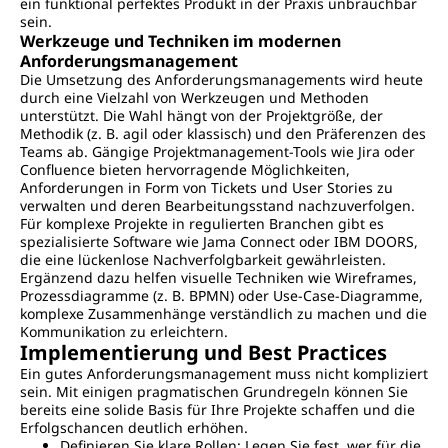
ein funktional perfektes Produkt in der Praxis unbrauchbar
sein.
Werkzeuge und Techniken im modernen
Anforderungsmanagement
Die Umsetzung des Anforderungsmanagements wird heute
durch eine Vielzahl von Werkzeugen und Methoden
unterstützt. Die Wahl hängt von der Projektgröße, der
Methodik (z. B. agil oder klassisch) und den Präferenzen des
Teams ab. Gängige Projektmanagement-Tools wie Jira oder
Confluence bieten hervorragende Möglichkeiten,
Anforderungen in Form von Tickets und User Stories zu
verwalten und deren Bearbeitungsstand nachzuverfolgen.
Für komplexe Projekte in regulierten Branchen gibt es
spezialisierte Software wie Jama Connect oder IBM DOORS,
die eine lückenlose Nachverfolgbarkeit gewährleisten.
Ergänzend dazu helfen visuelle Techniken wie Wireframes,
Prozessdiagramme (z. B. BPMN) oder Use-Case-Diagramme,
komplexe Zusammenhänge verständlich zu machen und die
Kommunikation zu erleichtern.
Implementierung und Best Practices
Ein gutes Anforderungsmanagement muss nicht kompliziert
sein. Mit einigen pragmatischen Grundregeln können Sie
bereits eine solide Basis für Ihre Projekte schaffen und die
Erfolgschancen deutlich erhöhen.
Definieren Sie klare Rollen: Legen Sie fest, wer für die