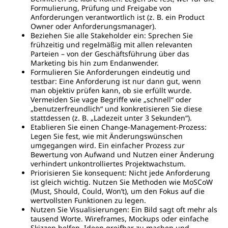
Formulierung, Prüfung und Freigabe von
Anforderungen verantwortlich ist (z. B. ein Product
Owner oder Anforderungsmanager).
Beziehen Sie alle Stakeholder ein: Sprechen Sie
frühzeitig und regelmäßig mit allen relevanten
Parteien – von der Geschäftsführung über das
Marketing bis hin zum Endanwender.
Formulieren Sie Anforderungen eindeutig und
testbar: Eine Anforderung ist nur dann gut, wenn
man objektiv prüfen kann, ob sie erfüllt wurde.
Vermeiden Sie vage Begriffe wie „schnell“ oder
„benutzerfreundlich“ und konkretisieren Sie diese
stattdessen (z. B. „Ladezeit unter 3 Sekunden“).
Etablieren Sie einen Change-Management-Prozess:
Legen Sie fest, wie mit Änderungswünschen
umgegangen wird. Ein einfacher Prozess zur
Bewertung von Aufwand und Nutzen einer Änderung
verhindert unkontrolliertes Projektwachstum.
Priorisieren Sie konsequent: Nicht jede Anforderung
ist gleich wichtig. Nutzen Sie Methoden wie MoSCoW
(Must, Should, Could, Won’t), um den Fokus auf die
wertvollsten Funktionen zu legen.
Nutzen Sie Visualisierungen: Ein Bild sagt oft mehr als
tausend Worte. Wireframes, Mockups oder einfache
Skizzen helfen, Ideen greifbar zu machen und