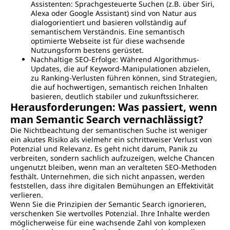
Assistenten: Sprachgesteuerte Suchen (z.B. über Siri,
Alexa oder Google Assistant) sind von Natur aus
dialogorientiert und basieren vollständig auf
semantischem Verständnis. Eine semantisch
optimierte Webseite ist für diese wachsende
Nutzungsform bestens gerüstet.
Nachhaltige SEO-Erfolge: Während Algorithmus-
Updates, die auf Keyword-Manipulationen abzielen,
zu Ranking-Verlusten führen können, sind Strategien,
die auf hochwertigen, semantisch reichen Inhalten
basieren, deutlich stabiler und zukunftssicherer.
Herausforderungen: Was passiert, wenn
man Semantic Search vernachlässigt?
Die Nichtbeachtung der semantischen Suche ist weniger
ein akutes Risiko als vielmehr ein schrittweiser Verlust von
Potenzial und Relevanz. Es geht nicht darum, Panik zu
verbreiten, sondern sachlich aufzuzeigen, welche Chancen
ungenutzt bleiben, wenn man an veralteten SEO-Methoden
festhält. Unternehmen, die sich nicht anpassen, werden
feststellen, dass ihre digitalen Bemühungen an Effektivität
verlieren.
Wenn Sie die Prinzipien der Semantic Search ignorieren,
verschenken Sie wertvolles Potenzial. Ihre Inhalte werden
möglicherweise für eine wachsende Zahl von komplexen