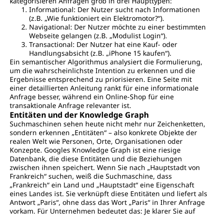
kategorisieren Anfragen grob in drei Haupttypen:
Informational: Der Nutzer sucht nach Informationen
(z.B. „Wie funktioniert ein Elektromotor?“).
Navigational: Der Nutzer möchte zu einer bestimmten
Webseite gelangen (z.B. „Modulist Login“).
Transactional: Der Nutzer hat eine Kauf- oder
Handlungsabsicht (z.B. „iPhone 15 kaufen“).
Ein semantischer Algorithmus analysiert die Formulierung,
um die wahrscheinlichste Intention zu erkennen und die
Ergebnisse entsprechend zu priorisieren. Eine Seite mit
einer detaillierten Anleitung rankt für eine informationale
Anfrage besser, während ein Online-Shop für eine
transaktionale Anfrage relevanter ist.
Entitäten und der Knowledge Graph
Suchmaschinen sehen heute nicht mehr nur Zeichenketten,
sondern erkennen „Entitäten“ – also konkrete Objekte der
realen Welt wie Personen, Orte, Organisationen oder
Konzepte. Googles Knowledge Graph ist eine riesige
Datenbank, die diese Entitäten und die Beziehungen
zwischen ihnen speichert. Wenn Sie nach „Hauptstadt von
Frankreich“ suchen, weiß die Suchmaschine, dass
„Frankreich“ ein Land und „Hauptstadt“ eine Eigenschaft
eines Landes ist. Sie verknüpft diese Entitäten und liefert als
Antwort „Paris“, ohne dass das Wort „Paris“ in Ihrer Anfrage
vorkam. Für Unternehmen bedeutet das: Je klarer Sie auf