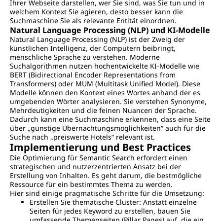
Ihrer Webseite darstellen, wer Sie sind, was Sie tun und in
welchem Kontext Sie agieren, desto besser kann die
Suchmaschine Sie als relevante Entität einordnen.
Natural Language Processing (NLP) und KI-Modelle
Natural Language Processing (NLP) ist der Zweig der
künstlichen Intelligenz, der Computern beibringt,
menschliche Sprache zu verstehen. Moderne
Suchalgorithmen nutzen hochentwickelte KI-Modelle wie
BERT (Bidirectional Encoder Representations from
Transformers) oder MUM (Multitask Unified Model). Diese
Modelle können den Kontext eines Wortes anhand der es
umgebenden Wörter analysieren. Sie verstehen Synonyme,
Mehrdeutigkeiten und die feinen Nuancen der Sprache.
Dadurch kann eine Suchmaschine erkennen, dass eine Seite
über „günstige Übernachtungsmöglichkeiten“ auch für die
Suche nach „preiswerte Hotels“ relevant ist.
Implementierung und Best Practices
Die Optimierung für Semantic Search erfordert einen
strategischen und nutzerzentrierten Ansatz bei der
Erstellung von Inhalten. Es geht darum, die bestmögliche
Ressource für ein bestimmtes Thema zu werden.
Hier sind einige pragmatische Schritte für die Umsetzung:
Erstellen Sie thematische Cluster: Anstatt einzelne
Seiten für jedes Keyword zu erstellen, bauen Sie
umfassende Themenseiten (Pillar Pages) auf, die ein