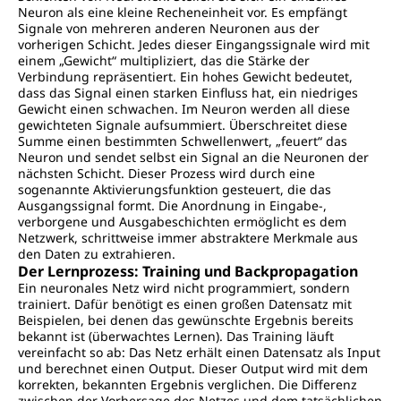
Neuron als eine kleine Recheneinheit vor. Es empfängt
Signale von mehreren anderen Neuronen aus der
vorherigen Schicht. Jedes dieser Eingangssignale wird mit
einem „Gewicht“ multipliziert, das die Stärke der
Verbindung repräsentiert. Ein hohes Gewicht bedeutet,
dass das Signal einen starken Einfluss hat, ein niedriges
Gewicht einen schwachen. Im Neuron werden all diese
gewichteten Signale aufsummiert. Überschreitet diese
Summe einen bestimmten Schwellenwert, „feuert“ das
Neuron und sendet selbst ein Signal an die Neuronen der
nächsten Schicht. Dieser Prozess wird durch eine
sogenannte Aktivierungsfunktion gesteuert, die das
Ausgangssignal formt. Die Anordnung in Eingabe-,
verborgene und Ausgabeschichten ermöglicht es dem
Netzwerk, schrittweise immer abstraktere Merkmale aus
den Daten zu extrahieren.
Der Lernprozess: Training und Backpropagation
Ein neuronales Netz wird nicht programmiert, sondern
trainiert. Dafür benötigt es einen großen Datensatz mit
Beispielen, bei denen das gewünschte Ergebnis bereits
bekannt ist (überwachtes Lernen). Das Training läuft
vereinfacht so ab: Das Netz erhält einen Datensatz als Input
und berechnet einen Output. Dieser Output wird mit dem
korrekten, bekannten Ergebnis verglichen. Die Differenz
zwischen der Vorhersage des Netzes und dem tatsächlichen