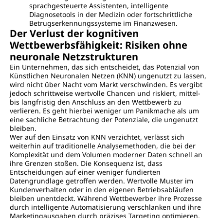
sprachgesteuerte Assistenten, intelligente
Diagnosetools in der Medizin oder fortschrittliche
Betrugserkennungssysteme im Finanzwesen.
Der Verlust der kognitiven
Wettbewerbsfähigkeit: Risiken ohne
neuronale Netzstrukturen
Ein Unternehmen, das sich entscheidet, das Potenzial von
Künstlichen Neuronalen Netzen (KNN) ungenutzt zu lassen,
wird nicht über Nacht vom Markt verschwinden. Es vergibt
jedoch schrittweise wertvolle Chancen und riskiert, mittel-
bis langfristig den Anschluss an den Wettbewerb zu
verlieren. Es geht hierbei weniger um Panikmache als um
eine sachliche Betrachtung der Potenziale, die ungenutzt
bleiben.
Wer auf den Einsatz von KNN verzichtet, verlässt sich
weiterhin auf traditionelle Analysemethoden, die bei der
Komplexität und dem Volumen moderner Daten schnell an
ihre Grenzen stoßen. Die Konsequenz ist, dass
Entscheidungen auf einer weniger fundierten
Datengrundlage getroffen werden. Wertvolle Muster im
Kundenverhalten oder in den eigenen Betriebsabläufen
bleiben unentdeckt. Während Wettbewerber ihre Prozesse
durch intelligente Automatisierung verschlanken und ihre
Marketingausgaben durch präzises Targeting optimieren,